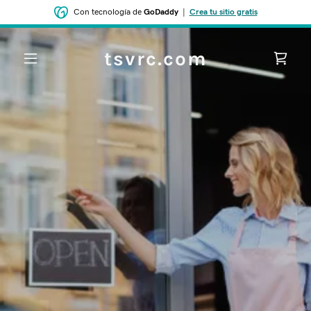
Con tecnología de
GoDaddy
|
Crea tu sitio gratis
tsvrc.com