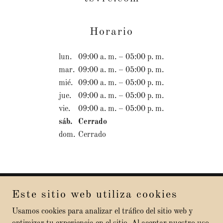
Horario
lun.
09:00 a. m. – 05:00 p. m.
mar.
09:00 a. m. – 05:00 p. m.
mié.
09:00 a. m. – 05:00 p. m.
jue.
09:00 a. m. – 05:00 p. m.
vie.
09:00 a. m. – 05:00 p. m.
sáb.
Cerrado
dom.
Cerrado
Este sitio web utiliza cookies
Copyright © 2026 tsvrc.com - Todos los derechos reservados.
Usamos cookies para analizar el tráfico del sitio web y
Con tecnología de